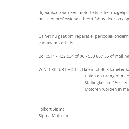
Bij aankoop van een motorfiets is het mogelijk
met een professionele bedrijfsbus door ons o
Of het nu gaat om reparatie, periodiek onderh
van uw motorfiets.
Bel 0511 - 422 534 of 06 - 533 807 55 of mail
WINTERBEURT ACTIE : Halen tot 40 kilometer ko
Halen en Brengen meer dan 75 ki
Stallingkosten 150,- euro .in comb
Motoren worden in maart terug ge
Folkert Sipma
Sipma Motoren