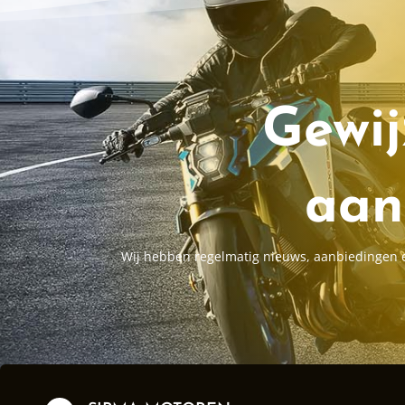
Gewij
aan
Wij hebben regelmatig nieuws, aanbiedingen en