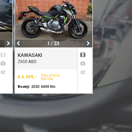
1 / 23
KAWASAKI
Z650 ABS
Prijs p/mnd
€ 6.399,-
klik hier
Bouwjr.
2020
4400 Km