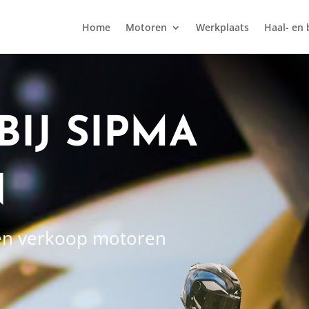
Home
Motoren
Werkplaats
Haal- en 
IJ SIPMA
N
 en verkoop motoren