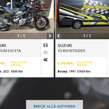
1 / 1
1 / 1
UKI
SUZUKI
ROM 650 XTA
VS 800 INTRUDER
Prijs p/mnd
Prijs p/mnd
799,-
€ 99.999,-
klik hier
klik hier
r.
2021
4000 Km
Bouwjr.
1997
37600 Km
BEKIJK ALLE MOTOREN