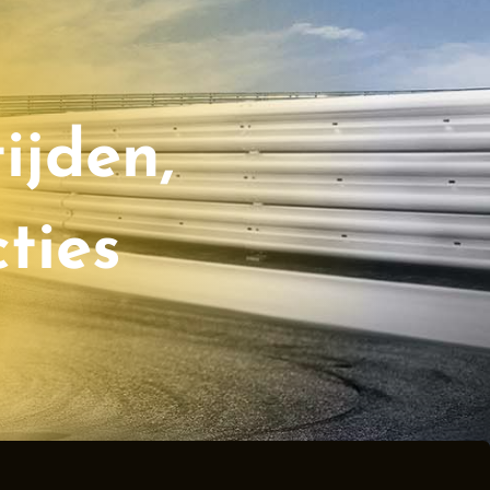
ijden,
ties