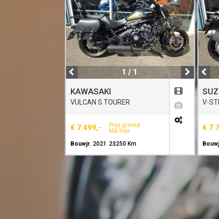
1 / 1
KAWASAKI
SUZ
VULCAN S TOURER
V-ST
Prijs p/mnd
€ 7.499,-
€ 7.
klik hier
Bouwjr.
2021
23250 Km
Bouwj